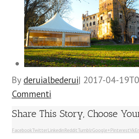
By
deruialbederui
|
2017-04-19T0
Commenti
Share This Story, Choose You
Facebook
Twitter
Linkedin
Reddit
Tumblr
Google+
Pinterest
Vk
E