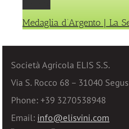
Gallery
Medaglia d’Argento | La S
Società Agricola ELIS S.S.
Via S. Rocco 68 – 31040 Segusi
Phone: +39 3270538948
Email:
info@elisvini.com